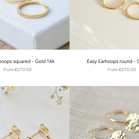
hoops squared - Gold 14k
Easy Earhoops round - 
From
€270.00
From
€270.00