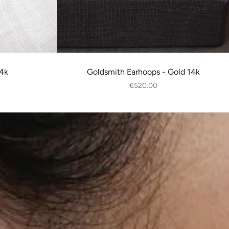
14k
Goldsmith Earhoops - Gold 14k
€520.00