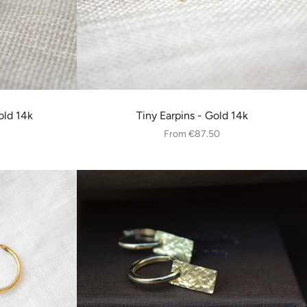
old 14k
Tiny Earpins - Gold 14k
From
€87.50