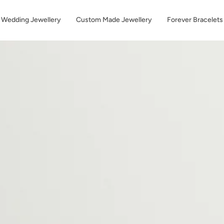
Wedding Jewellery
Custom Made Jewellery
Forever Bracelets