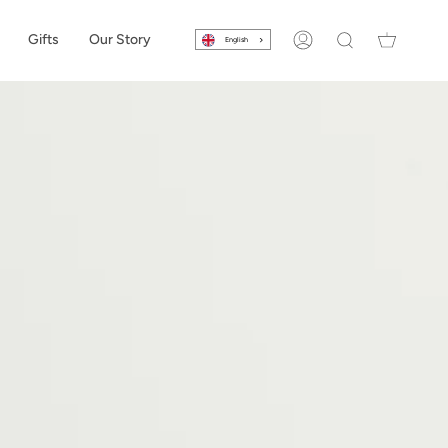
Gifts
Our Story
English
Account
Search