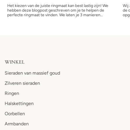
Het kiezen van de juiste ringmaat kan best lastig zijn! We
Wij
hebben deze blogpost geschreven om je te helpen de
de o
perfecte ringmaat te vinden. We laten je 3 manieren
opge
zien om je ringmaat te meten...
Wer
WINKEL
Sieraden van massief goud
Zilveren sieraden
Ringen
Halskettingen
Oorbellen
Armbanden