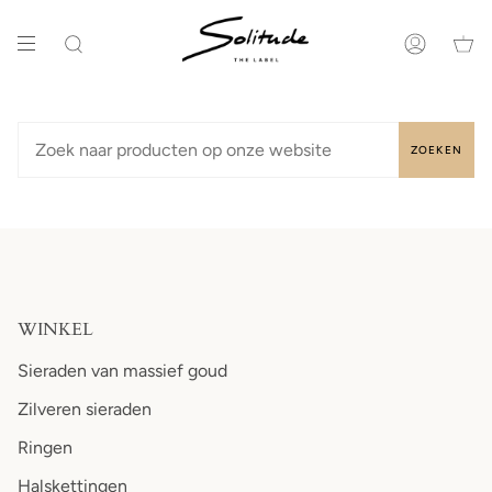
Ga
naar
de
Zoeken
Account
inhoud
ZOEKEN
WINKEL
Sieraden van massief goud
Zilveren sieraden
Ringen
Halskettingen