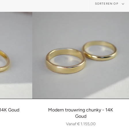
Sortere
SORTEREN OP
op
 14K Goud
Modern trouwring chunky - 14K
Goud
Vanaf
€ 1.155,00