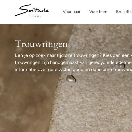
Ga
naar
Voor haar
Voor hem
Bruiloft
de
inhoud
Trouwringen
Ben je op zoek naar tijdloze trouwringen? Kies dan een 
trouwringen zijn handgemaakt van gerecyclede edelmet
informatie over gerecycled goud en duurzame trouwrin