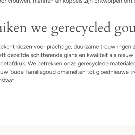
voor vrouwen, mannen en koppels zijn ontworpen om 
iken we gerecycled go
ekent kiezen voor prachtige, duurzame trouwringen 
ft dezelfde schitterende glans en kwaliteit als nie
e voetafdruk. We betrekken onze gerecyclede materia
s uw ‘oude’ familiegoud omsmelten tot gloednieuwe t
tstaat.