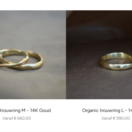
 trouwring M - 14K Goud
Organic trouwring L - 
Vanaf
€ 660,00
Vanaf
€ 990,00