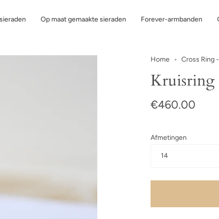
ssieraden
Op maat gemaakte sieraden
Forever-armbanden
Home
Cross Ring 
Kruisring
€460.00
Afmetingen
14