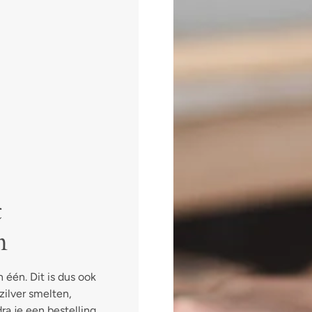
t
n
 één. Dit is dus ook
ilver smelten,
ra je een bestelling