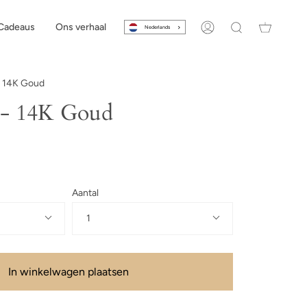
Cadeaus
Ons verhaal
Nederlands
Account
Zoeken
- 14K Goud
 - 14K Goud
Aantal
1
In winkelwagen plaatsen