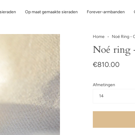
ssieraden
Op maat gemaakte sieraden
Forever-armbanden
Home
Noé Ring - 
Noé ring
€810.00
Afmetingen
14