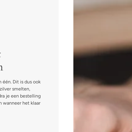
t
n
 één. Dit is dus ook
ilver smelten,
ra je een bestelling
n wanneer het klaar