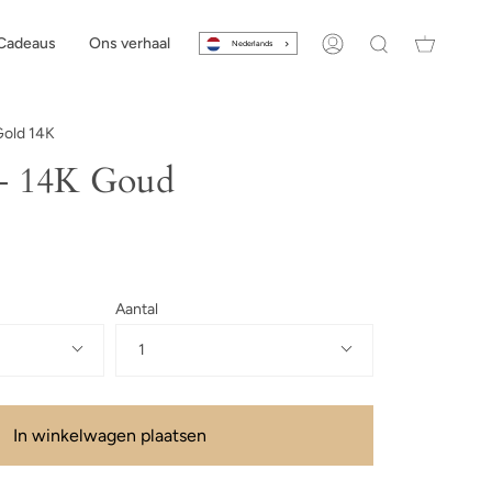
Cadeaus
Ons verhaal
Nederlands
Account
Zoeken
Gold 14K
 - 14K Goud
Aantal
1
In winkelwagen plaatsen