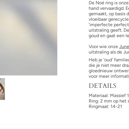
De Noé ring is onze
hand vervaardigd. 
gemaakt, op basis d
vloeibaar gerecycl
‘imperfecte perfect
uitstraling geeft. 
goud en gaat een l
Voor wie onze
June
uitstraling als de Ju
Heb je ‘oud’ famili
die je niet meer d
gloednieuw ontwerp
voor meer informati
DETAILS
Materiaal: Massief 
Ring: 2 mm op het 
Ringmaat: 14-21