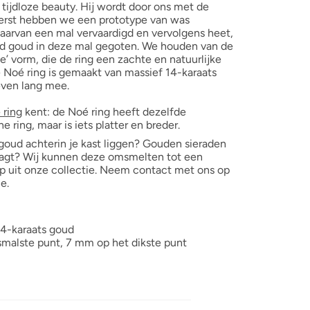
 tijdloze beauty. Hij wordt door ons met de
Eerst hebben we een prototype van was
aarvan een mal vervaardigd en vervolgens heet,
ed goud in deze mal gegoten. We houden van de
e’ vorm, die de ring een zachte en natuurlijke
De Noé ring is gemaakt van massief 14-karaats
even lang mee.
 ring
kent: de Noé ring heeft dezelfde
ne ring, maar is iets platter en breder.
egoud achterin je kast liggen? Gouden sieraden
raagt? Wij kunnen deze omsmelten tot een
 uit onze collectie. Neem contact met ons op
e.
14-karaats goud
smalste punt, 7 mm op het dikste punt