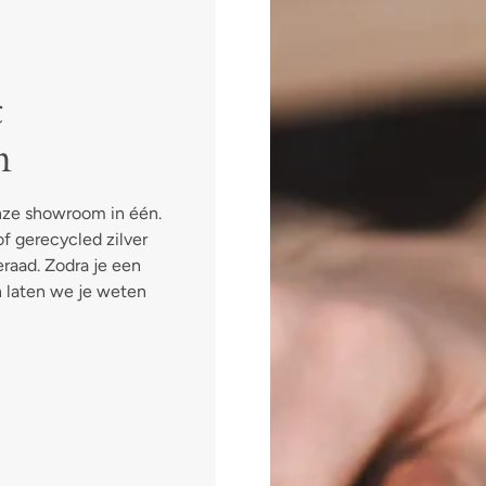
t
n
onze showroom in één.
f gerecycled zilver
raad. Zodra je een
n laten we je weten