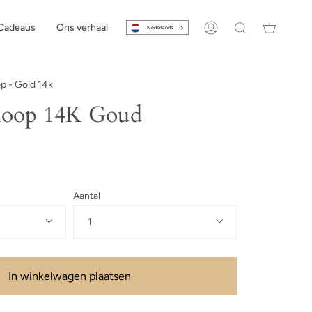
Cadeaus
Ons verhaal
Nederlands
Account
Zoeken
p - Gold 14k
 hoop 14K Goud
Aantal
1
In winkelwagen plaatsen