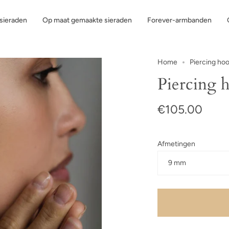
ssieraden
Op maat gemaakte sieraden
Forever-armbanden
Home
Piercing hoo
Piercing
€105.00
Afmetingen
9 mm