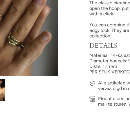
The classic piercin
open the hoop, put 
with a click.
You can combine th
edgy look. They are 
collection.
DETAILS
Materiaal: 14-karaa
Diameter hoepels:
Dikte: 1,1 mm
PER STUK VERKO
Alle artikelen
vervaardigd in 
Mocht u een an
mail te sturen